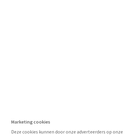
__cf_bm
Indirect
Enkele seconden
vimeo.com
__cf_bm, _cfuvid
Indirect
Enkele seconden, Sessie
Marketing cookies
Deze cookies kunnen door onze adverteerders op onze