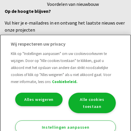
Voordelen van nieuwbouw
Op de hoogte blijven?
Vul hier je e-mailadres in en ontvang het laatste nieuws over
onze projecten
Voornaam
Wij respecteren uw privacy
Klik op "Instellingen aanpassen" om uw cookievoorkeuren te
wijzigen. Door op "Alle cookies toestaan" te klikken, gaat u
E-mailadres*
akkoord met het opslaan van andere dan strikt noodzakelijke
cookies of klik op "Alles weigeren" als u niet akkoord gaat. Voor
meer informatie, lees ons
Cookiebeleid.
Verzend
Alles weigeren
Alle cookies
toestaan
Instellingen aanpassen
Privacy statement
Cookies
Disclaimer
Toegankelijkheid